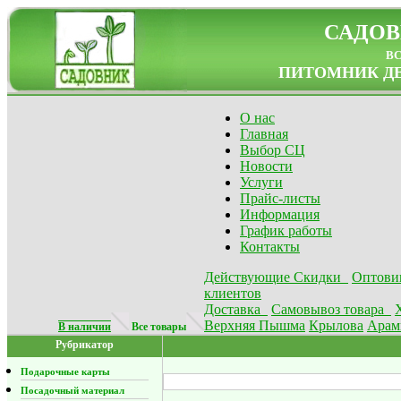
САДОВ
в
ПИТОМНИК ДЕ
О нас
Главная
Выбор СЦ
Новости
Услуги
Прайс-листы
Информация
График работы
Контакты
Действующие Скидки
Оптови
клиентов
Доставка
Самовывоз товара
Верхняя Пышма
Крылова
Арам
В наличии
Все товары
Рубрикатор
Подарочные карты
Посадочный материал