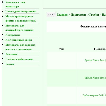
Каталоги и спец.
литература
Новогодний ассортимент
<<<
Главная
> Инструмент > Грабли > Най
Малые архитектурные
формы и садовая мебель
Материалы для
Фактическое наличи
ландшафтного дизайна
Инструмент
Искусственные цветы
Материалы для садовых
центров и питомников
Фото
Наименов
Керамика
Полезная информация
Грабли Plantic Terra 
Услуги
Грабли Plantic Terra 
Грабли веерные Solid M