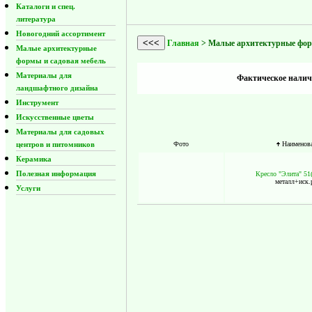
Каталоги и спец.
литература
Новогодний ассортимент
<<<
Главная
> Малые архитектурные формы
Малые архитектурные
формы и садовая мебель
Материалы для
Фактическое наличи
ландшафтного дизайна
Инструмент
Искусственные цветы
Материалы для садовых
центров и питомников
Фото
Наименов
Керамика
Полезная информация
Кресло "Элита" 51
металл+иск.
Услуги