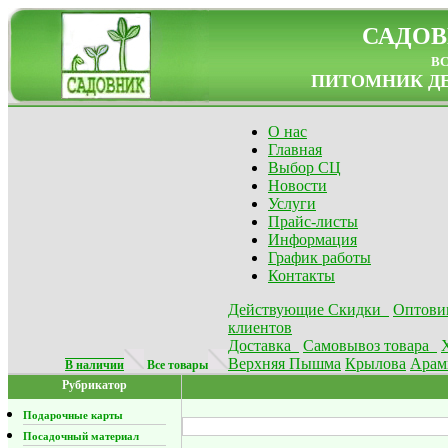
САДОВ
в
ПИТОМНИК ДЕ
О нас
Главная
Выбор СЦ
Новости
Услуги
Прайс-листы
Информация
График работы
Контакты
Действующие Скидки
Оптови
клиентов
Доставка
Самовывоз товара
Верхняя Пышма
Крылова
Арам
В наличии
Все товары
Рубрикатор
Подарочные карты
Посадочный материал