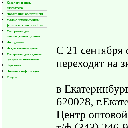
Каталоги и спец.
литература
Новогодний ассортимент
Малые архитектурные
формы и садовая мебель
Материалы для
ландшафтного дизайна
Инструмент
С 21 сентября
Искусственные цветы
Материалы для садовых
переходят на 
центров и питомников
Керамика
Полезная информация
Услуги
в Екатеринбург
620028, г.Екат
Центр оптовой
т/ф (343) 246-