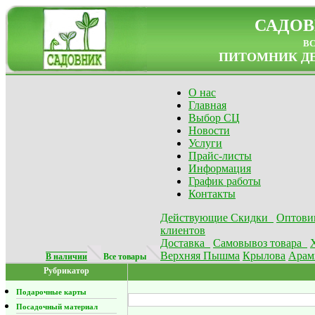
САДОВ
в
ПИТОМНИК ДЕ
О нас
Главная
Выбор СЦ
Новости
Услуги
Прайс-листы
Информация
График работы
Контакты
Действующие Скидки
Оптови
клиентов
Доставка
Самовывоз товара
Верхняя Пышма
Крылова
Арам
В наличии
Все товары
Рубрикатор
Подарочные карты
Посадочный материал