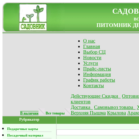
САДОВ
в
ПИТОМНИК ДЕ
О нас
Главная
Выбор СЦ
Новости
Услуги
Прайс-листы
Информация
График работы
Контакты
Действующие Скидки
Оптови
клиентов
Доставка
Самовывоз товара
Верхняя Пышма
Крылова
Арам
В наличии
Все товары
Рубрикатор
Подарочные карты
Посадочный материал