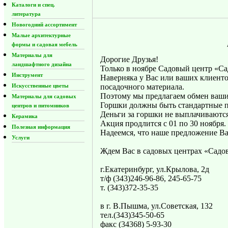
Каталоги и спец.
литература
Новогодний ассортимент
Малые архитектурные
формы и садовая мебель
Материалы для
Дорогие Друзья!
ландшафтного дизайна
Только в ноябре Садовый центр «С
Инструмент
Наверняка у Вас или ваших клиенто
Искусственные цветы
посадочного материала.
Поэтому мы предлагаем обмен ваши
Материалы для садовых
Горшки должны быть стандартные п
центров и питомников
Деньги за горшки не выплачиваются
Керамика
Акция продлится с 01 по 30 ноября.
Полезная информация
Надеемся, что наше предложение Ва
Услуги
Ждем Вас в садовых центрах «Садов
г.Екатеринбург, ул.Крылова, 2д
т/ф (343)246-96-86, 245-65-75
т. (343)372-35-35
в г. В.Пышма, ул.Советская, 132
тел.(343)345-50-65
факс (34368) 5-93-30