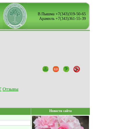
В.Пышма +7(343)319-50-65
Арамиль +7(343)361-55-39
Т
Отзывы
Новости сайта