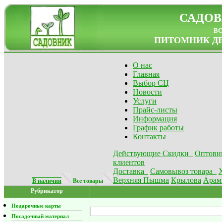
САДОВ
в
ПИТОМНИК ДЕ
О нас
Главная
Выбор СЦ
Новости
Услуги
Прайс-листы
Информация
График работы
Контакты
Действующие Скидки
Оптови
клиентов
Доставка
Самовывоз товара
Верхняя Пышма
Крылова
Арам
В наличии
Все товары
Рубрикатор
Подарочные карты
Посадочный материал