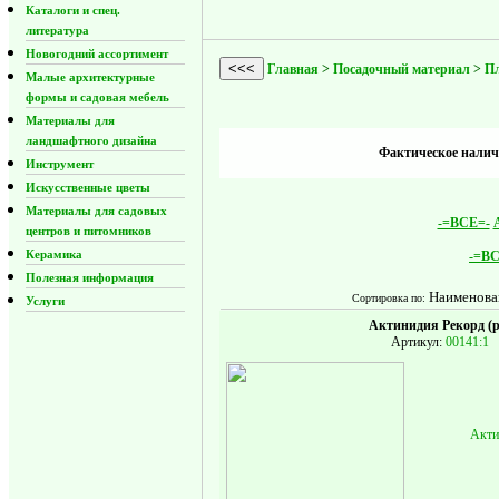
Каталоги и спец.
литература
Новогодний ассортимент
<<<
Главная
>
Посадочный материал
>
П
Малые архитектурные
формы и садовая мебель
Материалы для
ландшафтного дизайна
Фактическое наличи
Инструмент
Искусственные цветы
Материалы для садовых
-=ВСЕ=-
центров и питомников
Керамика
-=ВС
Полезная информация
Наименова
Сортировка по:
Услуги
Актинидия Рекорд (р
Артикул:
00141:1
Акти