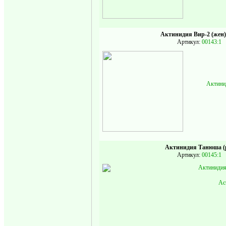
Актинидия Вир-2 (жен)
Артикул:
00143:1
Актинид
Актинидия Танюша (
Артикул:
00145:1
Актинидия
Act