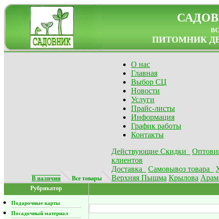
САДОВ
в
ПИТОМНИК ДЕ
О нас
Главная
Выбор СЦ
Новости
Услуги
Прайс-листы
Информация
График работы
Контакты
Действующие Скидки
Оптови
клиентов
Доставка
Самовывоз товара
Верхняя Пышма
Крылова
Арам
В наличии
Все товары
Рубрикатор
Подарочные карты
Посадочный материал