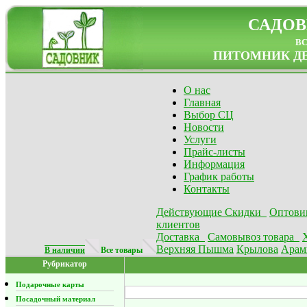
САДОВ
в
ПИТОМНИК ДЕ
О нас
Главная
Выбор СЦ
Новости
Услуги
Прайс-листы
Информация
График работы
Контакты
Действующие Скидки
Оптови
клиентов
Доставка
Самовывоз товара
Верхняя Пышма
Крылова
Арам
В наличии
Все товары
Рубрикатор
Подарочные карты
Посадочный материал