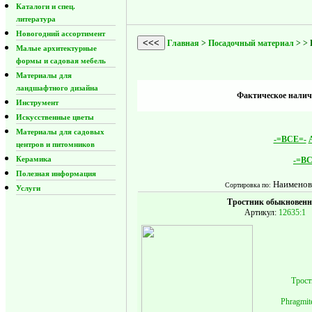
Каталоги и спец.
литература
Новогодний ассортимент
<<<
Главная
>
Посадочный материал
>
> 
Малые архитектурные
формы и садовая мебель
Материалы для
ландшафтного дизайна
Фактическое наличи
Инструмент
Искусственные цветы
Материалы для садовых
-=ВСЕ=-
центров и питомников
Керамика
-=ВС
Полезная информация
Наименов
Сортировка по:
Услуги
Тростник обыкновен
Артикул:
12635:1
Трост
Phragmite