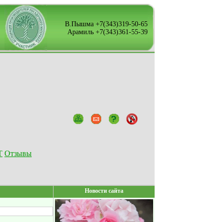
В.Пышма +7(343)319-50-65
Арамиль +7(343)361-55-39
Т
Отзывы
Новости сайта