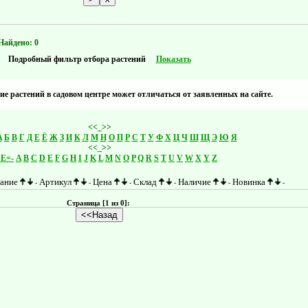
Найдено: 0
Подробный фильтр отбора растений
Показать
е растений в садовом центре может отличаться от заявленных на сайте.
<<_>>
A
Б
В
Г
Д
Е
Ё
Ж
З
И
К
Л
М
Н
О
П
Р
С
Т
У
Ф
Х
Ц
Ч
Ш
Щ
Э
Ю
Я
<<_>>
Е=-
A
B
C
D
E
F
G
H
I
J
K
L
M
N
O
P
Q
R
S
T
U
V
W
X
Y
Z
ание
Артикул
Цена
Склад
Наличие
Новинка
-
-
-
-
-
-
Страница [1 из 0]:
<<Назад