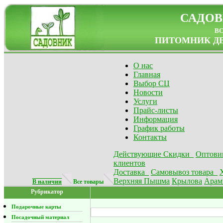
САДОВ
в
ПИТОМНИК ДЕ
О нас
Главная
Выбор СЦ
Новости
Услуги
Прайс-листы
Информация
График работы
Контакты
Действующие Скидки
Оптови
клиентов
Доставка
Самовывоз товара
Верхняя Пышма
Крылова
Арам
В наличии
Все товары
Рубрикатор
Подарочные карты
Посадочный материал