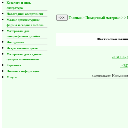
Каталоги и спец.
литература
Новогодний ассортимент
<<<
Главная
>
Посадочный материал
>
> 
Малые архитектурные
формы и садовая мебель
Материалы для
ландшафтного дизайна
Фактическое наличи
Инструмент
Искусственные цветы
Материалы для садовых
-=ВСЕ=-
центров и питомников
Керамика
-=ВС
Полезная информация
Наименов
Сортировка по:
Услуги