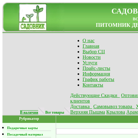
САДОВ
в
ПИТОМНИК ДЕ
О нас
Главная
Выбор СЦ
Новости
Услуги
Прайс-листы
Информация
График работы
Контакты
Действующие Скидки
Оптови
клиентов
Доставка
Самовывоз товара
Верхняя Пышма
Крылова
Арам
В наличии
Все товары
Рубрикатор
Подарочные карты
Посадочный материал