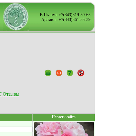
В.Пышма +7(343)319-50-65
Арамиль +7(343)361-55-39
Т
Отзывы
Новости сайта