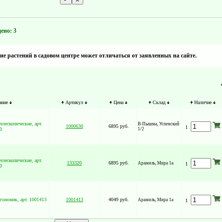
ено: 3
е растений в садовом центре может отличаться от заявленных на сайте.
ание
Артикул
Цена
Склад
Наличие
лескопические, арт.
В-Пышма, Успенский
1000630
6895 руб.
1
0
1/2
лескопические, арт.
133320
6895 руб.
Арамиль, Мира 1а
1
0
ономик, арт. 1001413
1001413
4049 руб.
Арамиль, Мира 1а
1