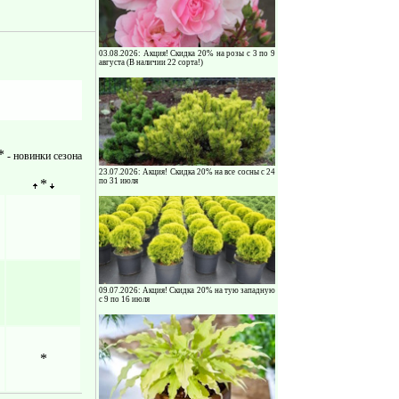
03.08.2026: Акция! Скидка 20% на розы с 3 по 9
августа (В наличии 22 сорта!)
*
- новинки сезона
23.07.2026: Акция! Скидка 20% на все сосны с 24
*
по 31 июля
09.07.2026: Акция! Скидка 20% на тую западную
с 9 по 16 июля
*