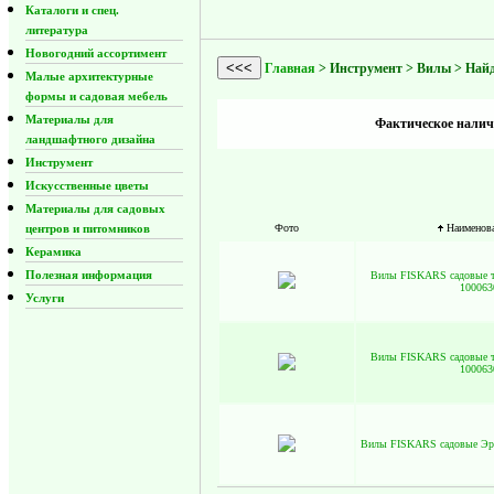
Каталоги и спец.
литература
Новогодний ассортимент
<<<
Главная
> Инструмент > Вилы > Найд
Малые архитектурные
формы и садовая мебель
Материалы для
Фактическое наличи
ландшафтного дизайна
Инструмент
Искусственные цветы
Материалы для садовых
центров и питомников
Фото
Наименов
Керамика
Полезная информация
Вилы FISKARS садовые те
100063
Услуги
Вилы FISKARS садовые те
100063
Вилы FISKARS садовые Эрг