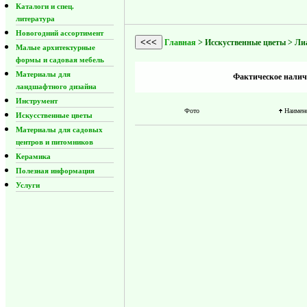
Каталоги и спец.
литература
Новогодний ассортимент
<<<
Главная
> Исскуственные цветы > Ли
Малые архитектурные
формы и садовая мебель
Материалы для
Фактическое наличи
ландшафтного дизайна
Инструмент
Фото
Наимен
Искусственные цветы
Материалы для садовых
центров и питомников
Керамика
Полезная информация
Услуги