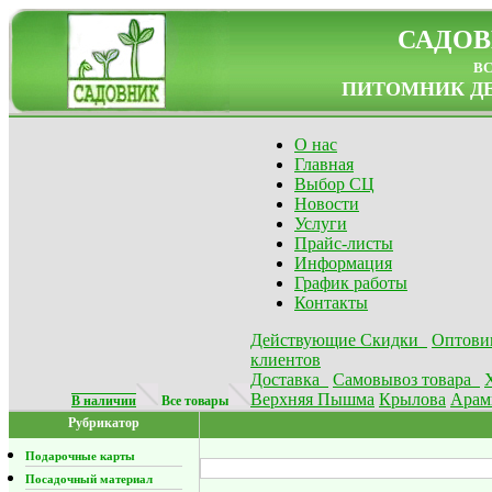
САДОВ
в
ПИТОМНИК ДЕ
О нас
Главная
Выбор СЦ
Новости
Услуги
Прайс-листы
Информация
График работы
Контакты
Действующие Скидки
Оптови
клиентов
Доставка
Самовывоз товара
Верхняя Пышма
Крылова
Арам
В наличии
Все товары
Рубрикатор
Подарочные карты
Посадочный материал