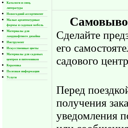
Каталоги и спец.
литература
Новогодний ассортимент
Самовывоз
Малые архитектурные
формы и садовая мебель
Сделайте предз
Материалы для
ландшафтного дизайна
Инструмент
его самостояте
Искусственные цветы
Материалы для садовых
садового цент
центров и питомников
Керамика
Полезная информация
Услуги
Перед поездко
получения зак
уведомления п