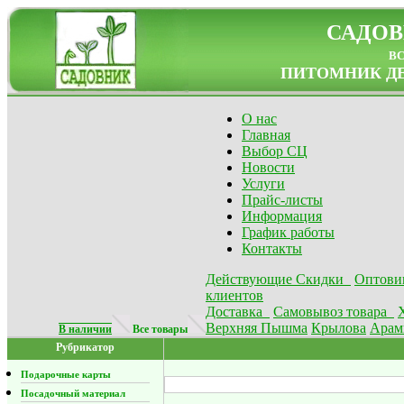
САДОВ
в
ПИТОМНИК ДЕ
О нас
Главная
Выбор СЦ
Новости
Услуги
Прайс-листы
Информация
График работы
Контакты
Действующие Скидки
Оптови
клиентов
Доставка
Самовывоз товара
Верхняя Пышма
Крылова
Арам
В наличии
Все товары
Рубрикатор
Подарочные карты
Посадочный материал