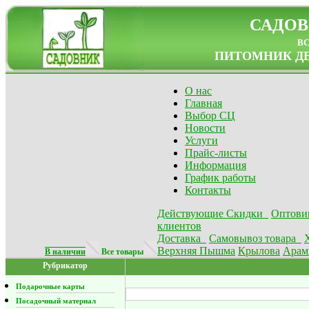
САДОВ
в
ПИТОМНИК ДЕ
О нас
Главная
Выбор СЦ
Новости
Услуги
Прайс-листы
Информация
График работы
Контакты
Действующие Скидки
Оптови
клиентов
Доставка
Самовывоз товара
Верхняя Пышма
Крылова
Арам
В наличии
Все товары
Рубрикатор
Подарочные карты
Посадочный материал