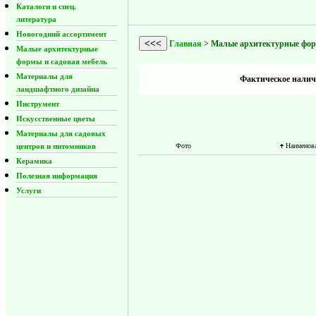
Каталоги и спец.
литература
Новогодний ассортимент
<<<
Главная
> Малые архитектурные форм
Малые архитектурные
формы и садовая мебель
Материалы для
Фактическое наличи
ландшафтного дизайна
Инструмент
Искусственные цветы
Материалы для садовых
центров и питомников
Фото
Наименов
Керамика
Полезная информация
Услуги