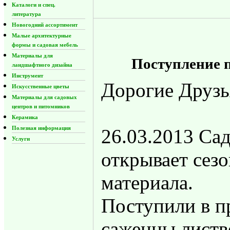
Каталоги и спец.
литература
Новогодний ассортимент
Малые архитектурные
формы и садовая мебель
Материалы для
Поступление п
ландшафтного дизайна
Инструмент
Дорогие Друзь
Искусственные цветы
Материалы для садовых
центров и питомников
Керамика
Полезная информация
26.03.2013 Са
Услуги
открывает сез
материала.
Поступили в п
саженцы листв