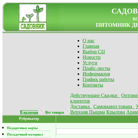
САДОВ
в
ПИТОМНИК ДЕ
О нас
Главная
Выбор СЦ
Новости
Услуги
Прайс-листы
Информация
График работы
Контакты
Действующие Скидки
Оптови
клиентов
Доставка
Самовывоз товара
Верхняя Пышма
Крылова
Арам
В наличии
Все товары
Рубрикатор
Подарочные карты
Посадочный материал