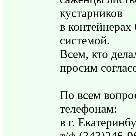
кустарников
в контейнерах 
системой.
Всем, кто дела
просим согласо
По всем вопро
телефонам:
в г. Екатеринб
т/ф (343)246-96