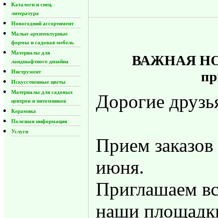
Каталоги и спец.
литература
Новогодний ассортимент
Малые архитектурные
формы и садовая мебель
Материалы для
ВАЖНАЯ НОВО
ландшафтного дизайна
Инструмент
пр
Искусственные цветы
Материалы для садовых
Дорогие друзь
центров и питомников
Керамика
Полезная информация
Услуги
Прием заказов 
июня.
Приглашаем вс
наши площадки