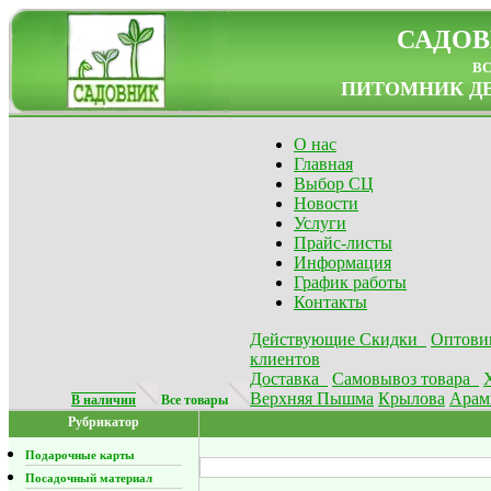
САДОВ
в
ПИТОМНИК ДЕ
О нас
Главная
Выбор СЦ
Новости
Услуги
Прайс-листы
Информация
График работы
Контакты
Действующие Скидки
Оптови
клиентов
Доставка
Самовывоз товара
Верхняя Пышма
Крылова
Арам
В наличии
Все товары
Рубрикатор
Подарочные карты
Посадочный материал