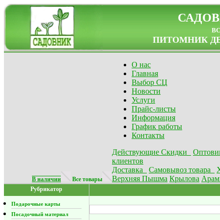
САДОВ
в
ПИТОМНИК ДЕ
О нас
Главная
Выбор СЦ
Новости
Услуги
Прайс-листы
Информация
График работы
Контакты
Действующие Скидки
Оптови
клиентов
Доставка
Самовывоз товара
Верхняя Пышма
Крылова
Арам
В наличии
Все товары
Рубрикатор
Подарочные карты
Посадочный материал