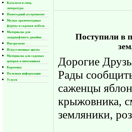
Каталоги и спец.
литература
Новогодний ассортимент
Малые архитектурные
формы и садовая мебель
Материалы для
Поступили в 
ландшафтного дизайна
Инструмент
зем
Искусственные цветы
Материалы для садовых
Дорогие Друзь
центров и питомников
Керамика
Рады сообщить
Полезная информация
Услуги
саженцы яблон
крыжовника, с
земляники, роз