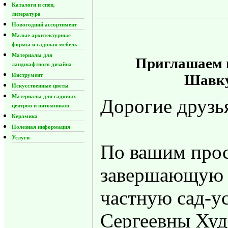
Каталоги и спец.
литература
Новогодний ассортимент
Малые архитектурные
формы и садовая мебель
Материалы для
Приглашаем п
ландшафтного дизайна
Инструмент
Шавку
Искусственные цветы
Материалы для садовых
Дорогие друзь
центров и питомников
Керамика
Полезная информация
Услуги
По вашим прос
завершающую в
частную сад-у
Сергеевны Худ