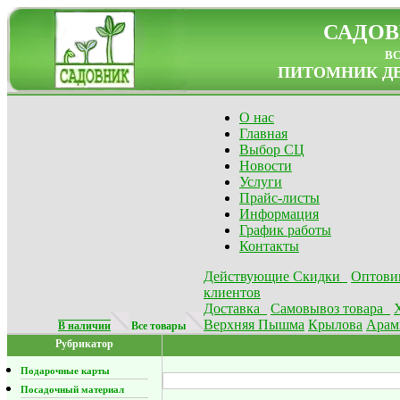
САДОВ
в
ПИТОМНИК ДЕ
О нас
Главная
Выбор СЦ
Новости
Услуги
Прайс-листы
Информация
График работы
Контакты
Действующие Скидки
Оптови
клиентов
Доставка
Самовывоз товара
Верхняя Пышма
Крылова
Арам
В наличии
Все товары
Рубрикатор
Подарочные карты
Посадочный материал