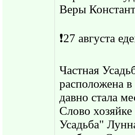
Веры Констан
❗️27 августа е
Частная Усадь
расположена в 
давно стала м
Слово хозяйке 
Усадьба" Лунна