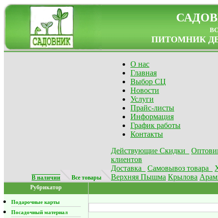
САДОВ
в
ПИТОМНИК ДЕ
О нас
Главная
Выбор СЦ
Новости
Услуги
Прайс-листы
Информация
График работы
Контакты
Действующие Скидки
Оптови
клиентов
Доставка
Самовывоз товара
Верхняя Пышма
Крылова
Арам
В наличии
Все товары
Рубрикатор
Подарочные карты
Посадочный материал