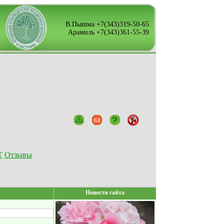
В.Пышма +7(343)319-50-65
Арамиль +7(343)361-55-39
Т
Отзывы
Новости сайта