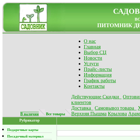
САДОВ
в
ПИТОМНИК ДЕ
О нас
Главная
Выбор СЦ
Новости
Услуги
Прайс-листы
Информация
График работы
Контакты
Действующие Скидки
Оптови
клиентов
Доставка
Самовывоз товара
Верхняя Пышма
Крылова
Арам
В наличии
Все товары
Рубрикатор
Подарочные карты
Посадочный материал