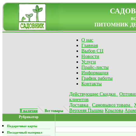
САДОВ
в
ПИТОМНИК ДЕ
О нас
Главная
Выбор СЦ
Новости
Услуги
Прайс-листы
Информация
График работы
Контакты
Действующие Скидки
Оптови
клиентов
Доставка
Самовывоз товара
Верхняя Пышма
Крылова
Арам
В наличии
Все товары
Рубрикатор
Подарочные карты
Посадочный материал