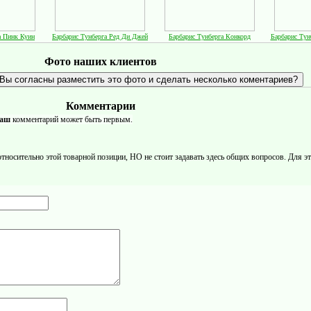
а Пинк Куин
Барбарис Тунберга Ред Ди Джей
Барбарис Тунберга Конкорд
Барбарис Тун
Фото наших клиентов
Комментарии
аш
комментарий может быть первым.
осительно этой товарной позиции, НО не стоит задавать здесь общих вопросов. Для это