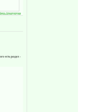
берга Атропурпуреа
го есть раздел -