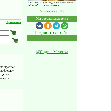
01.07.2026: Акция! Скидка 20% на все хосты с 1
по 7 июля! 110 сортов в наличии!
Архив новостей >>>
Мы в социальных сетях
Примечание
Подписаться с сайта
рно-красные,
приобретают
бходима
августе.