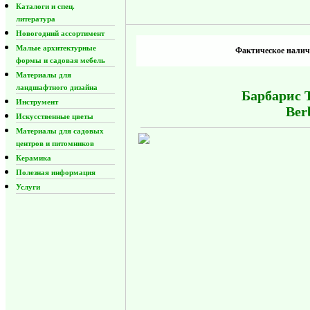
Каталоги и спец.
литература
Новогодний ассортимент
Малые архитектурные
Фактическое наличи
формы и садовая мебель
Материалы для
ландшафтного дизайна
Барбарис Т
Инструмент
Ber
Искусственные цветы
Материалы для садовых
центров и питомников
Керамика
Полезная информация
Услуги