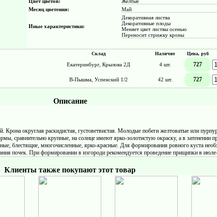
Цвет цветов:
Желтые
Месяц цветения:
Май
Декоративная листва
Декоративные плоды
Иные характеристики:
Меняет цвет листвы осенью
Переносит стрижку кроны
Склад
Наличие
Цена, руб
727
Екатеринбург, Крылова 2Д
4 шт.
727
В-Пышма, Успенский 1/2
42 шт.
Описание
ой. Крона округлая раскидистая, густоветвистая. Молодые побеги желтоватые или пурпу
рмы, сравнительно крупные, на солнце имеют ярко-золотистую окраску, а в затенении 
ные, блестящие, многочисленные, ярко-красные. Для формирования ровного куста нео
кания почек. При формировании в изгороди рекомендуется проведение прищипки в июле-
Клиенты также покупают этот товар