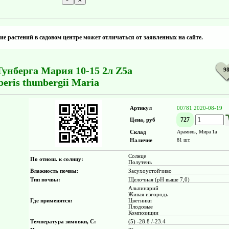
е растений в садовом центре может отличаться от заявленных на сайте.
унберга Мария 10-15 2л Z5a
9
beris thunbergii Maria
Артикул
00781 2020-08-19
727
Цена, руб
Склад
Арамиль, Мира 1а
Наличие
81 шт.
Солнце
По отнош. к солнцу:
Полутень
Влажность почвы:
Засухоустойчиво
Тип почвы:
Щелочная (pH выше 7,0)
Альпинарий
Живая изгородь
Где применятся:
Цветники
Плодовые
Композиции
Температура зимовки, С:
(5) -28.8 /-23.4