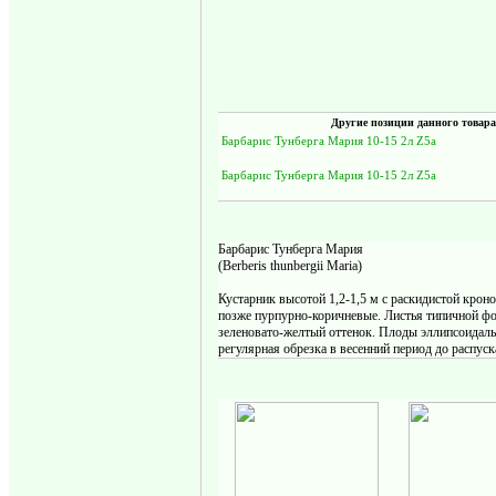
Другие позиции данного товара
Барбарис Тунберга Мария 10-15 2л Z5a
Барбарис Тунберга Мария 10-15 2л Z5a
Барбарис Тунберга Мария
(Berberis thunbergii Maria)
Кустарник высотой 1,2-1,5 м с раскидистой крон
позже пурпурно-коричневые. Листья типичной фо
зеленовато-желтый оттенок. Плоды эллипсоидаль
регулярная обрезка в весенний период до распус