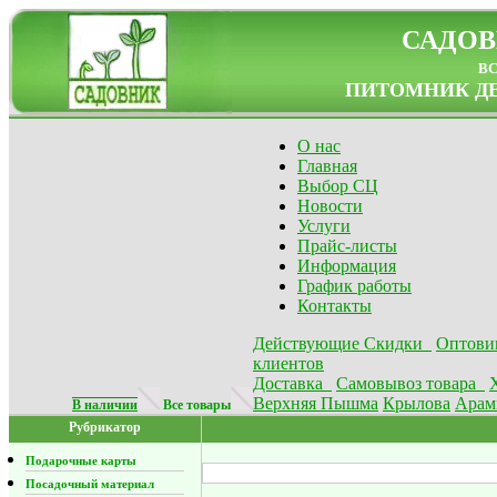
САДОВ
в
ПИТОМНИК ДЕ
О нас
Главная
Выбор СЦ
Новости
Услуги
Прайс-листы
Информация
График работы
Контакты
Действующие Скидки
Оптови
клиентов
Доставка
Самовывоз товара
Верхняя Пышма
Крылова
Арам
В наличии
Все товары
Рубрикатор
Подарочные карты
Посадочный материал