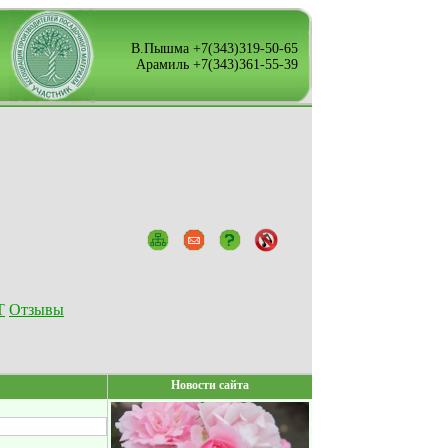
В.Пышма +7(343)319-50-65
Арамиль +7(343)361-55-39
Т
Отзывы
Новости сайта