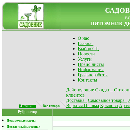
САДОВ
в
ПИТОМНИК ДЕ
О нас
Главная
Выбор СЦ
Новости
Услуги
Прайс-листы
Информация
График работы
Контакты
Действующие Скидки
Оптови
клиентов
Доставка
Самовывоз товара
Верхняя Пышма
Крылова
Арам
В наличии
Все товары
Рубрикатор
Подарочные карты
Посадочный материал