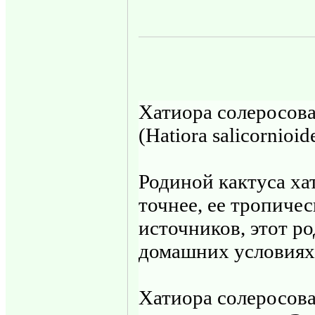
Хатиора солеросов
(Hatiora salicornioid
Родиной кактуса хат
точнее, ее тропиче
источников, этот р
домашних условиях 
Хатиора солеросова