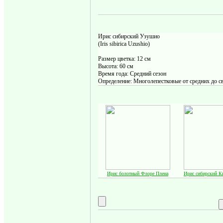
Ирис сибирский Узушио
(Iris sibirica Uzushio)
Размер цветка: 12 см
Высота: 60 см
Время года: Средний сезон
Определение: Многолепестковые от средних до 
Ирис болотный Флоре Плена
Ирис сибирский Ки