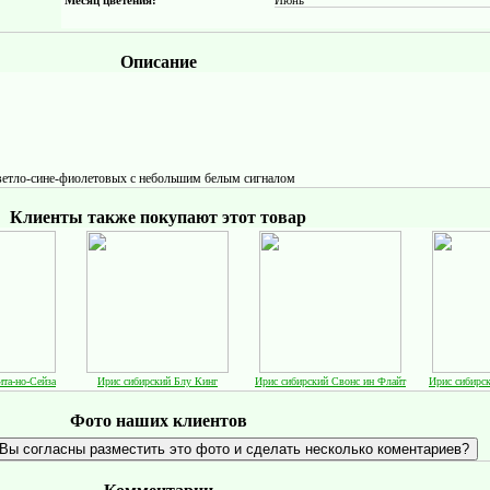
Месяц цветения:
Июнь
Описание
светло-сине-фиолетовых с небольшим белым сигналом
Клиенты также покупают этот товар
та-но-Сейза
Ирис сибирский Блу Кинг
Ирис сибирский Свонс ин Флайт
Ирис сибирс
Фото наших клиентов