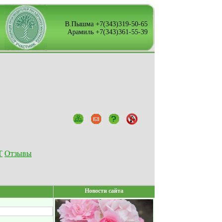
В.Пышма +7(343)319-50-65
Арамиль +7(343)361-55-39
Т
Отзывы
Новости сайта