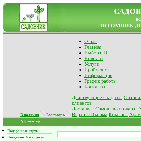
САДОВ
в
ПИТОМНИК ДЕ
О нас
Главная
Выбор СЦ
Новости
Услуги
Прайс-листы
Информация
График работы
Контакты
Действующие Скидки
Оптови
клиентов
Доставка
Самовывоз товара
Верхняя Пышма
Крылова
Арам
В наличии
Все товары
Рубрикатор
Подарочные карты
Посадочный материал