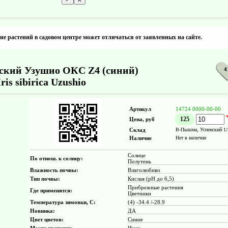
е растений в садовом центре может отличаться от заявленных на сайте.
ский Узушио ОКС Z4 (синий)
4
Iris sibirica Uzushio
Артикул
14724 0000-00-00
125
Цена, руб
Склад
В-Пышма, Успенский 1/
Наличие
Нет в наличии
Солнце
По отнош. к солнцу:
Полутень
Влажность почвы:
Влаголюбиво
Тип почвы:
Кислая (pH до 6,5)
Прибрежные растения
Где применятся:
Цветники
Температура зимовки, С:
(4) -34.4 /-28.9
Новинка:
ДА
Цвет цветов:
Синие