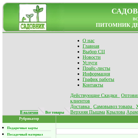
САДОВ
в
ПИТОМНИК ДЕ
О нас
Главная
Выбор СЦ
Новости
Услуги
Прайс-листы
Информация
График работы
Контакты
Действующие Скидки
Оптови
клиентов
Доставка
Самовывоз товара
Верхняя Пышма
Крылова
Арам
В наличии
Все товары
Рубрикатор
Подарочные карты
Посадочный материал