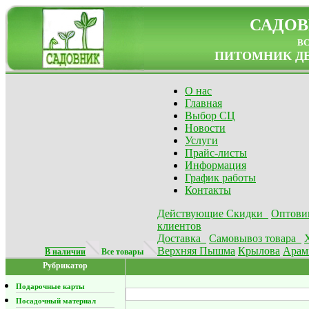
САДОВ
в
ПИТОМНИК ДЕ
О нас
Главная
Выбор СЦ
Новости
Услуги
Прайс-листы
Информация
График работы
Контакты
Действующие Скидки
Оптови
клиентов
Доставка
Самовывоз товара
Верхняя Пышма
Крылова
Арам
В наличии
Все товары
Рубрикатор
Подарочные карты
Посадочный материал